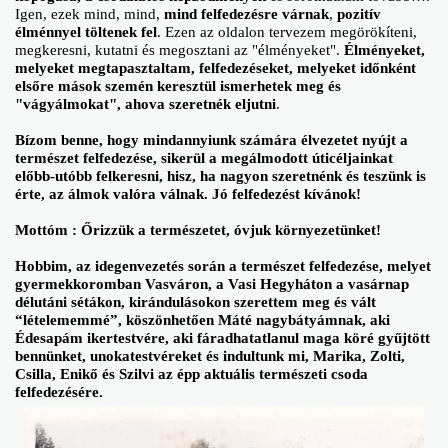
Igen, ezek mind, mind,
mind felfedezésre várnak
,
pozitív
élménnyel töltenek fel
. Ezen az oldalon tervezem megörökíteni,
megkeresni, kutatni és megosztani az "élményeket".
Élményeket,
melyeket megtapasztaltam, felfedezéseket, melyeket időnként
elsőre mások szemén keresztül ismerhetek meg és
"vágyálmokat", ahova szeretnék eljutni
.
Bízom benne, hogy mindannyiunk számára élvezetet nyújt a
természet felfedezése, sikerül a megálmodott úticéljainkat
előbb-utóbb felkeresni, hisz, ha nagyon szeretnénk és teszünk is
érte, az álmok valóra válnak. Jó felfedezést kívánok!
Mottóm : Őrizzük a természetet, óvjuk környezetünket!
Hobbim, az idegenvezetés során a természet felfedezése, melyet
gyermekkoromban Vasváron, a Vasi Hegyháton a vasárnap
délutáni sétákon, kirándulásokon szerettem meg és vált
“lételememmé”, köszönhetően Máté nagybátyámnak, aki
Édesapám ikertestvére, aki fáradhatatlanul maga köré gyűjtött
bennünket, unokatestvéreket és indultunk mi, Marika, Zolti,
Csilla, Enikő és Szilvi az épp aktuális természeti csoda
felfedezésére.