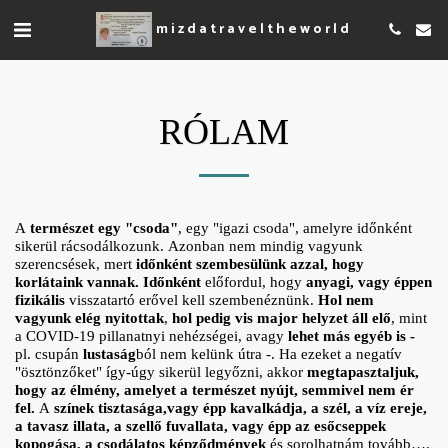
mizdatraveltheworld
RÓLAM
A
természet egy "csoda"
, egy "igazi csoda", amelyre időnként
sikerül rácsodálkozunk. Azonban nem mindig vagyunk
szerencsések, mert
időnként szembesülünk
azzal, hogy
korlátaink vannak.
Időnként
előfordul, hogy
anyagi, vagy éppen
fizikális
visszatartó erővel kell szembenéznünk.
Hol nem
vagyunk elég nyitottak
,
hol pedig vis major helyzet áll elő
, mint
a COVID-19 pillanatnyi nehézségei, avagy
lehet más egyéb is -
pl. csupán
lustaság
ból nem kelünk útra -. Ha ezeket a negatív
"ösztönzőket" így-úgy sikerül legyőzni, akkor
megtapasztaljuk,
hogy az élmény, amelyet a természet nyújt, semmivel nem ér
fel.
A
színek tisztasága,
vagy épp kavalkádja, a szél, a víz ereje,
a tavasz illata, a szellő fuvallata, vagy épp az esőcseppek
kopogása, a csodálatos képződmények
és sorolhatnám tovább….