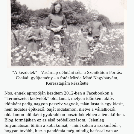
"A kezdetek" - Vasárnap délutáni séta a Szentkúton Forrás:
Családi gyűjtemény - a fotót Mizda Máté Nagybátyám,
Keresztapám készítette
Nos, ennek apropóján kezdtem 2012-ben a Facebookon a
“Természetet kedvelők” oldalamat, melyen időnként aktív,
időnként pedig nagyon passzív vagyok, talán lusta is egy kicsit,
nem tudatos építkező. Saját oldalamon, illetve a vállalkozói
oldalamon időnként gyakrabban posztolok ebben a témakörben.
Blog formájában ez az első próbálkozásom,. Jelenleg
folyamatosan töröm a kobakomat, - mint sokan a szakmából -,
hogyan tovább, hisz a pandémia még mindig hatással van az