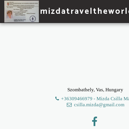
mizdatraveltheworl
Szombathely, Vas, Hungary
+36309466979
-
Mizda Csilla M
csilla.mizda@gmail.com